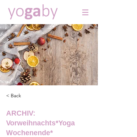
< Back
ARCHIV:
Vorweihnachts*Yoga
Wochenende*