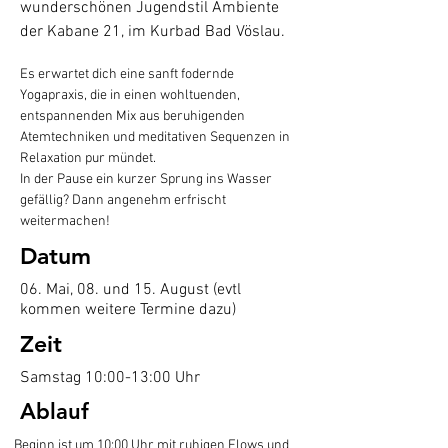
wunderschönen Jugendstil Ambiente
der Kabane 21, im Kurbad Bad Vöslau.
Es erwartet dich eine sanft fodernde 
Yogapraxis, die in einen wohltuenden, 
entspannenden Mix aus beruhigenden 
Atemtechniken und meditativen Sequenzen in 
Relaxation pur mündet. 
In der Pause ein kurzer Sprung ins Wasser 
gefällig? Dann angenehm erfrischt 
weitermachen!
Datum
06. Mai, 08. und 15. August (evtl
kommen weitere Termine dazu)
Zeit
Samstag 10:00-13:00 Uhr
Ablauf
Beginn ist um 10:00 Uhr mit ruhigen Flows und 