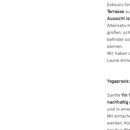
Exklusiv fü
Terrasse
 zu
Aussicht is
Alternativ 
großen, sc
befindet si
können.
Wir haben d
Laune ents
Yogapraxis:
Sanfte 
Yin 
nachhaltig
und in eine
Mit e
infach
werden, Kör