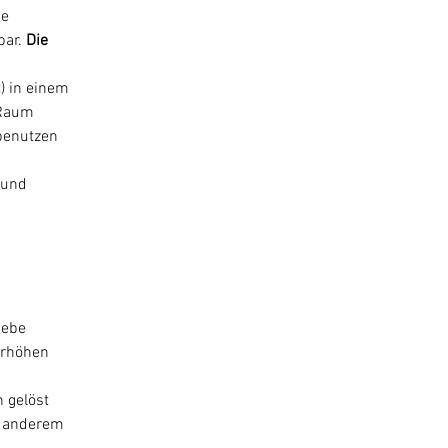
e 
bar.
Die
) in einem 
 Raum 
benutzen 
 und 
webe 
erhöhen 
 gelöst 
r anderem 