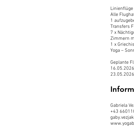
Linienflüge
Alle Flugh
1 aufzugeb
Transfers F
7 x Nächti
Zimmern mi
1 x Griechi
Yoga – Sonn
Geplante F
16.05.2026
23.05.2026
Infor
Gabriela Ve
+43 66011
gaby.
vezj
www.yogab