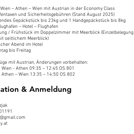
 Wien – Athen – Wien mit Austrian in der Economy Class
afentaxen und Sicherheitsgebühren (Stand August 2025)
endes Gepäckstück bis 23kg und 1 Handgepäckstück bis 8kg
lughafen – Hotel – Flughafen
gung / Frühstück im Doppelzimmer mit Meerblick (Einzelbelegung
t seitlichem Meerblick)
scher Abend im Hotel
tag bis Freitag
lüge mit Austrian, Änderungen vorbehalten:
 Wien - Athen 09:35 – 12:45 OS 801
 Athen – Wien 13:35 – 14:50 OS 802
mation & Anmeldung
zjak
01191
ak@gm
ail.com
y.at