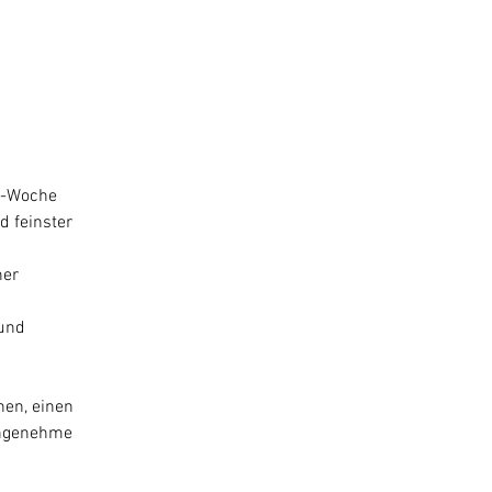
ga-Woche
d feinster
her
 und
.
en, einen
 angenehme