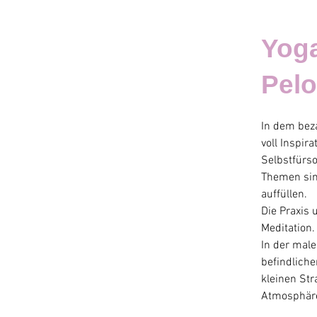
Yog
Pel
In dem bez
voll Inspir
Selbstfürso
Themen sin
auffüllen.
Die Praxis
Meditation
In der male
befindlich
kleinen St
Atmosphäre