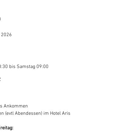
m
i 2026
:30 bis Samstag 09:00
f
gs Ankommen
en (evtl Abendessen) im Hotel Aris
reitag: