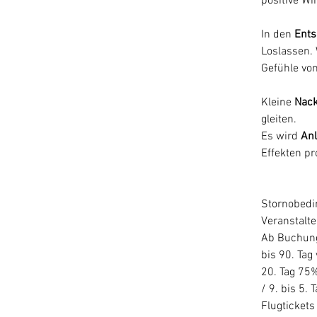
positive Wi
In den 
Ent
Loslassen. 
Gefühle von
Kleine
 Nac
gleiten.
Es wird
 An
Effekten pr
Stornobedi
Veranstalte
Ab Buchung
bis 90. Tag
20. Tag 75%
/ 9. bis 5.
Flugticket