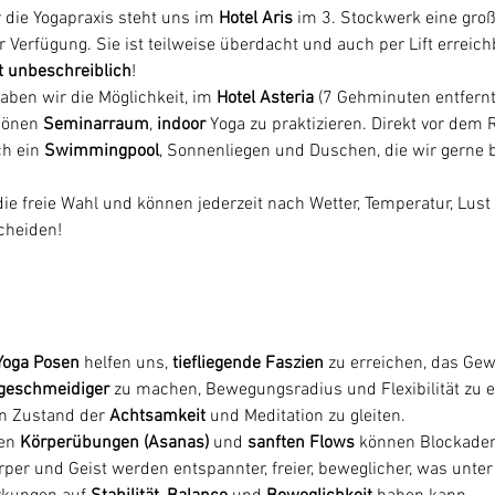
r die Yogapraxis steht uns im 
Hotel Aris
 im 3. Stockwerk eine groß
r Verfügung. Sie ist teilweise überdacht und auch per Lift 
erreich
t unbeschreiblich
! 
haben wir die Möglichkeit, im 
Hotel Asteria 
(7 Gehminuten entfernt
hönen 
Seminarraum
, 
indoor 
Yoga zu praktizieren. Direkt vor dem
ch ein 
Swimmingpool
, Sonnenliegen und Duschen, die wir gerne 
ie freie Wahl und können jederzeit nach Wetter, Temperatur, Lust
cheiden!
Yoga Posen
 helfen uns, 
tiefliegende Faszien
 zu erreichen, das Ge
 geschmeidiger
 zu machen, Bewegungsradius und Flexibilität zu 
n Zustand der 
Achtsamkeit
 und Meditation zu gleiten. 
en 
Körperübungen (Asanas) 
und 
sanften Flows
 können Blockaden
per und Geist werden entspannter, freier, beweglicher, was unte