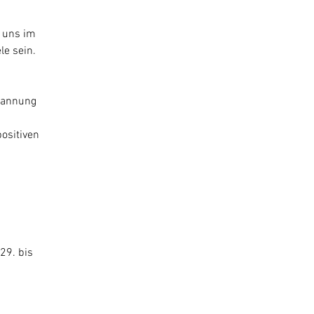
 uns im 
e sein.  
pannung 
ositiven 
29. bis 