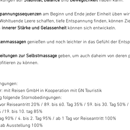
rkungen auf 
Stabilität, Balance 
und
 Beweglichkeit
 haben kann.  
spannungssequenzen
 am Beginn und Ende jeder Einheit üben wir
Wohltuende Leere schaffen, tiefe Entspannung finden, können Ziel
 
innerer Stärke und Gelassenheit
 können sich entwickeln.
kenmassagen 
genießen und noch leichter in das Gefühl der Ents
leitungen zur Selbstmassage 
geben, um auch daheim von deren p
ofitieren zu können.
ngungen:
r: mit Reisen GmbH in Kooperation mit GN Touristik 
 folgende Stornobedingungen:
 vor Reiseantritt 20% / 89. bis 60. Tag 35% / 59. bis 30. Tag 50% / 
 /19. bis 10. tag 85%
 Tag 90% / 4. bis 2. Tag 95% / ab 1 Tag vor Reiseantritt 100%
s ab Ausstellung 100%